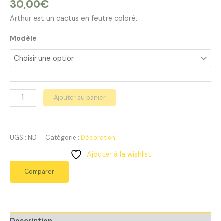
30,00
€
Arthur est un cactus en feutre coloré.
Modèle
quantité
Ajouter au panier
de
Arthur,
le
UGS :
ND
Catégorie :
Décoration
cactus
qui
Ajouter à la wishlist
ne
Comparer
pique
pas
–
modèle
Description