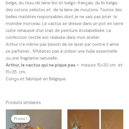
belge, du tissu de laine bio et belgo-français, du lin belge,
des cotons oekotex et
de la laine de moutons. Toutes des
belles matières responsables dont je ne sais pas jeter
le
moindre morceau. Le cactus se dresse dans un pot en terre
cuite rehaussé d’un trait de peinture écolabellisée. La
confection textile est réalisée dans mon atelier.
Arthur n’a même pas besoin de se laver par contre il aime
se parfumer… N’hésitez pas à utiliser une huile essentielle
ou une fragrance naturelle.
Arthur, le cactus qui ne pique pas –
mesure 15×30 cm
et
15×25
cm.
Conçu et fabriqué en Belgique.
Produits similaires
Promo !
Promo !