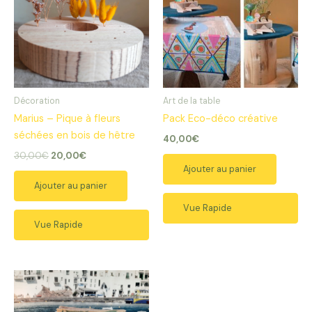
Décoration
Art de la table
Marius – Pique à fleurs
Pack Eco-déco créative
séchées en bois de hêtre
40,00
€
Le
Le
30,00
€
20,00
€
prix
prix
Ajouter au panier
initial
actuel
Ajouter au panier
était :
est :
30,00€.
20,00€.
Vue Rapide
Vue Rapide