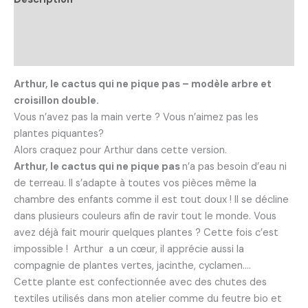
arbre
et
Informations complémentaires
croisillon
Avis (0)
double.
Arthur, le cactus qui ne pique pas – modèle arbre et
croisillon double.
Vous n’avez pas la main verte ? Vous n’aimez pas les
plantes piquantes?
Alors craquez pour Arthur dans cette version.
Arthur, le cactus qui ne pique pas
n’a pas besoin d’eau ni
de terreau. Il s’adapte à toutes vos pièces même la
chambre des enfants comme il est tout doux ! Il se décline
dans plusieurs couleurs afin de ravir tout le monde. Vous
avez déjà fait mourir quelques plantes ? Cette fois c’est
impossible !
Arthur
a un cœur, il apprécie aussi la
compagnie de plantes vertes, jacinthe, cyclamen….
Cette plante est confectionnée avec des chutes des
textiles utilisés dans mon atelier comme du feutre bio et