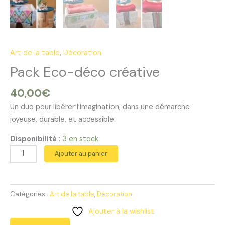
Art de la table
,
Décoration
Pack Eco-déco créative
40,00
€
Un duo pour libérer l’imagination, dans une démarche
joyeuse, durable, et accessible.
Disponibilité :
3 en stock
quantité
Ajouter au panier
de
Pack
Eco-
Catégories :
Art de la table
,
Décoration
déco
créative
Ajouter à la wishlist