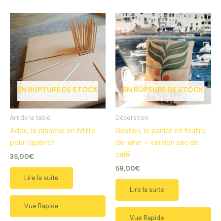
EN RUPTURE DE STOCK
EN RUPTURE DE STOCK
Art de la table
Décoration
Adou, la planche en hêtre
Gaston, le panier en feutre
pour l’apéritif.
de laine – version sac de
café.
35,00
€
59,00
€
Lire la suite
Lire la suite
Vue Rapide
Vue Rapide