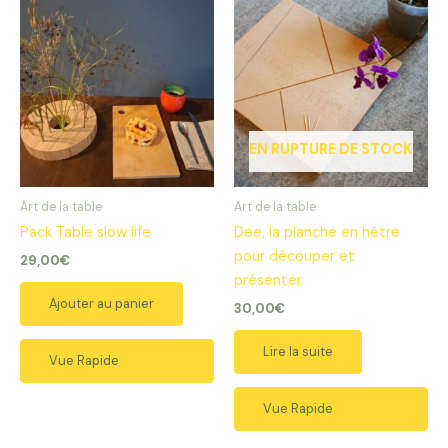
EN RUPTURE DE STOCK
Art de la table
Art de la table
Pack Table slow life
Dee, la planche en hêtre
pour découper et
29,00
€
présenter.
Ajouter au panier
30,00
€
Lire la suite
Vue Rapide
Vue Rapide